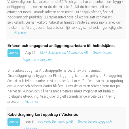
Vi söker dig som kan arbeta minst 50 % och gärna har erfarenhet inom bygg /
anläggningsbranschen. Är du den vi söker? Att du har minst ett års
erfarenhet inom liknande arbeten är en merit. Du är självgående, flexibel,
noggrann och punktlig. Du representerar oss på ett bra sätt och har ett
servicetänk. Du har körkort Arbetet är främst i Västerås, resor inom länet kan
förekomma. Vi erbjuder en bra arbetsmiljö, verktyg och utvecklingsmöjligheter.
...
Visa mer
Erfaren och engagerad anläggningsarbetare till heltidstjänst
Aug 12
Mark Entreprenad Mälardalen AB
Grovarbetare,
Ansök
bygg och anläggning
Dina arbetsuppgifter Arbetsuppgifterna består av bland annat:
Grundläggning av byggnader Plattläggning, kantsten, grönytor Rörläggning
Schakt- och fyllningsarbeten Vi erbjuder Nu har vi fått flera nya roliga uppdrag
och kunder och behöver därför bli flera. Trots det är vi ett företag som tror på
närhet till kunden och på varje medarbetares unika möjlighet att bidra till
företagets utveckling. Vi erbjuder dig ett stimulerande arbete på en trevlig
arbetsp...
Visa mer
Kabeldragning kort uppdrag i Västerrås
Sep 9
Prowork Bemanning AB
Grovarbetare, bygg och
Ansök
anläggning