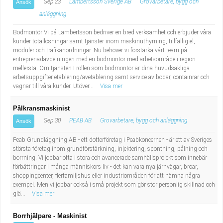
Sep 23
Lambertsson Sverige AB
Grovarbetare, bygg och
Ansök
anläggning
Bodmontör Vi på Lambertsson bedriver en bred verksamhet och erbjuder våra
kunder totallösningar samt tjänster inom maskinuthyrning, tillfällig el,
moduler och trafikanordningar. Nu behöver vi förstärka vårt team på
entreprenadavdelningen med en bodmontör med arbetsområde i region
mellersta. Om tjänsten I rollen som bodmontör är dina huvudsakliga
arbetsuppgifter etablering/avetablering samt service av bodar, containrar och
vagnar till våra kunder. Utöver...
Visa mer
Pålkransmaskinist
Sep 30
PEAB AB
Grovarbetare, bygg och anläggning
Ansök
Peab Grundläggning AB - ett dotterföretag i Peabkoncernen - är ett av Sveriges
största företag inom grundförstärkning, injektering, spontning, pålning och
borrning. Vi jobbar ofta i stora och avancerade samhällsprojekt som innebär
förbättringar i många människors liv - det kan vara nya järnvägar, broar,
shoppingcenter, flerfamiljshus eller industriområden för att nämna några
exempel. Men vi jobbar också i små projekt som gör stor personlig skillnad och
glä...
Visa mer
Borrhjälpare - Maskinist