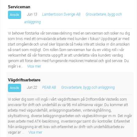
Serviceman
Jun 13
Lambertsson Sverige AB
Grovarbetare, bygg och
Ansök
anläggning
Vi behöver förstärka vår serviceavdelning med en serviceman och söker nu dig
som trivs med ett omväxlande arbete med kunden i fokus! Uppdraget är med
start omgående och urval sker löpande så tveka inte att skicka in din ansökan
så snart som möjligt. Om rollen Som serviceman har du en viktig roll i vår
verksamhet då vår främsta uppgift är att underlätta våra kunders vardag
genom att förse dem med fungerande maskiner/material och god service. Du
ingår i e...
Visa mer
Vägdriftsarbetare
Jun 22
PEAB AB
Grovarbetare, bygg och anläggning
Ansök
Vi söker dig som vill ingå i vårt vägdriftsteam på Driftområde Västerås som
ansvarar för drift och underhåll av ca 98 mil allmänna vägar. Du kommer att
arbeta med vägunderhåll, anläggningsarbeten, vinterväghållning,
skyltsättning, diverse beläggningsarbeten och vägbesiktningar m m. Det ingår
även arbete med ATK-besiktning, inventeringar samt div kontroller. Erfarenhet
från anläggning är ett krav och erfarenhet av drift- och underhållsarbete av
vägar är ...
Visa mer