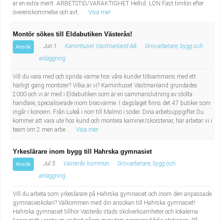
är en extra merit. ARBETSTID/VARAKTIGHET Heltid. LÖN Fast timlön efter
överenskommelse och avt...
Visa mer
Montör sökes till Eldabutiken Västerås!
Jun 1
Kaminhuset Västmanland AB
Grovarbetare, bygg och
Ansök
anläggning
Vill du vara med och sprida värme hos våra kunder tillsammans med ett
härligt gäng montörer? Vilka är vi? Kaminhuset Västmanland grundades
2000 och vi är med i Eldabutiken som är en sammanslutning av stolta
handlare, specialiserade inom brasvärme. I dagsläget finns det 47 butiker som
ingår i koncern. Från Luleå i norr till Malmö i söder. Dina arbetsuppgifter Du
kommer att vara ute hos kund och montera kaminer/skorstenar, här arbetar vi i
team om 2 men arbe...
Visa mer
Yrkeslärare inom bygg till Hahrska gymnasiet
Jul 5
Västerås kommun
Grovarbetare, bygg och
Ansök
anläggning
Vill du arbeta som yrkeslärare på Hahrska gymnasiet och inom den anpassade
gymnasieskolan? Välkommen med din ansökan till Hahrska gymnasiet!
Hahrska gymnasiet tillhör Västerås stads skolverksamheter och lokalerna