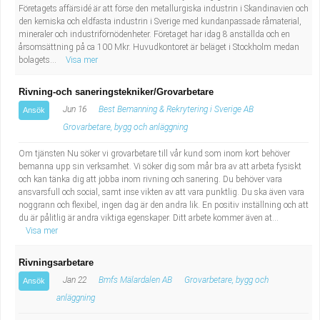
Företagets affärsidé är att förse den metallurgiska industrin i Skandinavien och
den kemiska och eldfasta industrin i Sverige med kundanpassade råmaterial,
mineraler och industriförnödenheter. Företaget har idag 8 anställda och en
årsomsättning på ca 100 Mkr. Huvudkontoret är beläget i Stockholm medan
bolagets...
Visa mer
Rivning-och saneringstekniker/Grovarbetare
Jun 16
Best Bemanning & Rekrytering i Sverige AB
Ansök
Grovarbetare, bygg och anläggning
Om tjänsten Nu söker vi grovarbetare till vår kund som inom kort behöver
bemanna upp sin verksamhet. Vi söker dig som mår bra av att arbeta fysiskt
och kan tänka dig att jobba inom rivning och sanering. Du behöver vara
ansvarsfull och social, samt inse vikten av att vara punktlig. Du ska även vara
noggrann och flexibel, ingen dag är den andra lik. En positiv inställning och att
du är pålitlig är andra viktiga egenskaper. Ditt arbete kommer även at...
Visa mer
Rivningsarbetare
Jan 22
Bmfs Mälardalen AB
Grovarbetare, bygg och
Ansök
anläggning