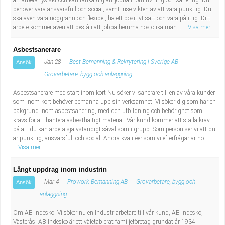
att arbeta fysiskt och kan tänka dig att jobba inom rivning och sanering. Du
behöver vara ansvarsfull och social, samt inse vikten av att vara punktlig. Du
ska även vara noggrann och flexibel, ha ett positivt sätt och vara pålitlig. Ditt
arbete kommer även att bestå i att jobba hemma hos olika män...
Visa mer
Asbestsanerare
Jan 28
Best Bemanning & Rekrytering i Sverige AB
Ansök
Grovarbetare, bygg och anläggning
Asbestsanerare med start inom kort Nu söker vi sanerare till en av våra kunder
som inom kort behöver bemanna upp sin verksamhet. Vi söker dig som har en
bakgrund inom asbestsanering, med den utbildning och behörighet som
krävs för att hantera asbesthaltigt material. Vår kund kommer att ställa krav
på att du kan arbeta självständigt såväl som i grupp. Som person ser vi att du
är punktlig, ansvarsfull och social. Andra kvalitéer som vi efterfrågar är no...
Visa mer
Långt uppdrag inom industrin
Mar 4
Prowork Bemanning AB
Grovarbetare, bygg och
Ansök
anläggning
Om AB Indesko: Vi söker nu en Industriarbetare till vår kund, AB Indesko, i
Västerås. AB Indesko är ett väletablerat familjeföretag grundat år 1934.