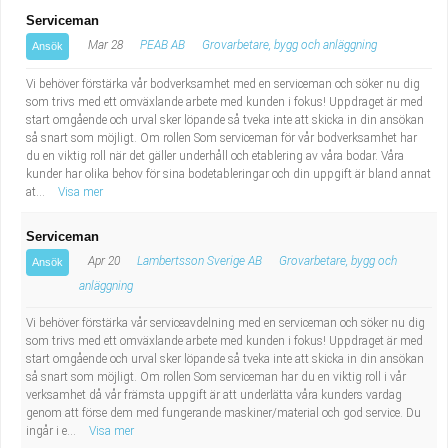
Serviceman
Mar 28
PEAB AB
Grovarbetare, bygg och anläggning
Ansök
Vi behöver förstärka vår bodverksamhet med en serviceman och söker nu dig
som trivs med ett omväxlande arbete med kunden i fokus! Uppdraget är med
start omgående och urval sker löpande så tveka inte att skicka in din ansökan
så snart som möjligt. Om rollen Som serviceman för vår bodverksamhet har
du en viktig roll när det gäller underhåll och etablering av våra bodar. Våra
kunder har olika behov för sina bodetableringar och din uppgift är bland annat
at...
Visa mer
Serviceman
Apr 20
Lambertsson Sverige AB
Grovarbetare, bygg och
Ansök
anläggning
Vi behöver förstärka vår serviceavdelning med en serviceman och söker nu dig
som trivs med ett omväxlande arbete med kunden i fokus! Uppdraget är med
start omgående och urval sker löpande så tveka inte att skicka in din ansökan
så snart som möjligt. Om rollen Som serviceman har du en viktig roll i vår
verksamhet då vår främsta uppgift är att underlätta våra kunders vardag
genom att förse dem med fungerande maskiner/material och god service. Du
ingår i e...
Visa mer