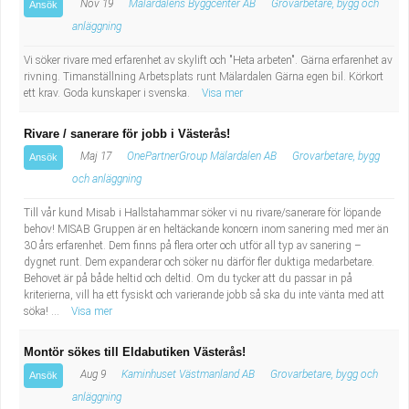
Nov 19
Mälardalens Byggcenter AB
Grovarbetare, bygg och
Ansök
anläggning
Vi söker rivare med erfarenhet av skylift och "Heta arbeten". Gärna erfarenhet av
rivning. Timanställning Arbetsplats runt Mälardalen Gärna egen bil. Körkort
ett krav. Goda kunskaper i svenska.
Visa mer
Rivare / sanerare för jobb i Västerås!
Maj 17
OnePartnerGroup Mälardalen AB
Grovarbetare, bygg
Ansök
och anläggning
Till vår kund Misab i Hallstahammar söker vi nu rivare/sanerare för löpande
behov! MISAB Gruppen är en heltäckande koncern inom sanering med mer än
30 års erfarenhet. Dem finns på flera orter och utför all typ av sanering –
dygnet runt. Dem expanderar och söker nu därför fler duktiga medarbetare.
Behovet är på både heltid och deltid. Om du tycker att du passar in på
kriterierna, vill ha ett fysiskt och varierande jobb så ska du inte vänta med att
söka! ...
Visa mer
Montör sökes till Eldabutiken Västerås!
Aug 9
Kaminhuset Västmanland AB
Grovarbetare, bygg och
Ansök
anläggning