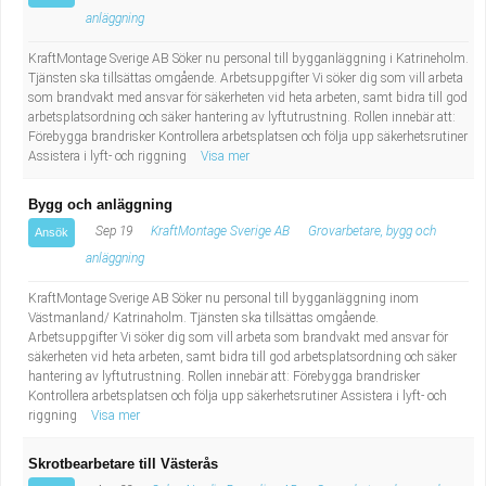
Industriell tillverkning
Behandlingsassistent/Socialpedagog
anläggning
KraftMontage Sverige AB Söker nu personal till bygganläggning i Katrineholm.
Installation, drift, underhåll
Tandsköterska
Tjänsten ska tillsättas omgående. Arbetsuppgifter Vi söker dig som vill arbeta
som brandvakt med ansvar för säkerheten vid heta arbeten, samt bidra till god
arbetsplatsordning och säker hantering av lyftutrustning. Rollen innebär att:
Kropps- och skönhetsvård
Budbilsförare
Förebygga brandrisker Kontrollera arbetsplatsen och följa upp säkerhetsrutiner
Assistera i lyft- och riggning
Visa mer
Kultur, media, design
Tidningsbud/Tidningsdistributör
Bygg och anläggning
Militärt arbete
Lärare i fritidshem/Fritidspedagog
Sep 19
KraftMontage Sverige AB
Grovarbetare, bygg och
Ansök
anläggning
Naturbruk
Taxiförare/Taxichaufför
KraftMontage Sverige AB Söker nu personal till bygganläggning inom
Västmanland/ Katrinaholm. Tjänsten ska tillsättas omgående.
Naturvetenskapligt arbete
Läkarsekreterare/Vårdadmin/Medicinsk
Arbetsuppgifter Vi söker dig som vill arbeta som brandvakt med ansvar för
säkerheten vid heta arbeten, samt bidra till god arbetsplatsordning och säker
hantering av lyftutrustning. Rollen innebär att: Förebygga brandrisker
sekreterare
Pedagogiskt arbete
Kontrollera arbetsplatsen och följa upp säkerhetsrutiner Assistera i lyft- och
riggning
Visa mer
Lastbilsförare m.fl.
Sanering och renhållning
Skrotbearbetare till Västerås