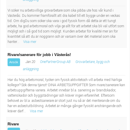
Vi söker nu arbetsvilliga grovarbetare som ska jobba ute hos vår kund i
Västerås. Du kommer framförallt att dra kabel till ett bygge under en veckas
tid. Om digDu som söker ska vara i god fysisk form då detta är ett tungt
arbete, ha god arbetsmoral och vilja ge allt för att arbetet ska bli väl utfört som
möjligt och i så god tid som möjligt. Kunden arbetar för kvalité mer än för
kvantitet så att du är noggrann och är varsam över det material som ska
hanter...
Visa mer
Rivare/sanerare för jobb i Västerås!
Jan 20
OnePartnerGroup AB
Grovarbetare, bygg och
Ansök
anläggning
Har du hög arbetsmoral, tycker om fysisk aktivitetoch vill arbeta med härliga
kollegor? Sök denna tjänst! DINA ARBETSUPPGIFTER Som rivare/sanerare kan
arbetsuppgifterna variera. Arbetet innebär bl.a. sanering av brandskador,
vattenskador och byggstädningar och kräver ingen erfarenhet. Eftersom
behovet av bl.a. asbestsanerare är stort just nu så är det meriterande om du
har en asbestutbildning. Arbetet är många gånger fysiskt ansträngande och
kräver därf...
Visa mer
Rivare