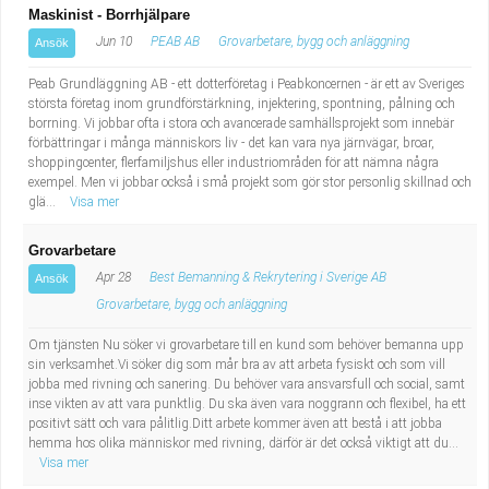
Maskinist - Borrhjälpare
Jun 10
PEAB AB
Grovarbetare, bygg och anläggning
Ansök
Peab Grundläggning AB - ett dotterföretag i Peabkoncernen - är ett av Sveriges
största företag inom grundförstärkning, injektering, spontning, pålning och
borrning. Vi jobbar ofta i stora och avancerade samhällsprojekt som innebär
förbättringar i många människors liv - det kan vara nya järnvägar, broar,
shoppingcenter, flerfamiljshus eller industriområden för att nämna några
exempel. Men vi jobbar också i små projekt som gör stor personlig skillnad och
glä...
Visa mer
Grovarbetare
Apr 28
Best Bemanning & Rekrytering i Sverige AB
Ansök
Grovarbetare, bygg och anläggning
Om tjänsten Nu söker vi grovarbetare till en kund som behöver bemanna upp
sin verksamhet.Vi söker dig som mår bra av att arbeta fysiskt och som vill
jobba med rivning och sanering. Du behöver vara ansvarsfull och social, samt
inse vikten av att vara punktlig. Du ska även vara noggrann och flexibel, ha ett
positivt sätt och vara pålitlig.Ditt arbete kommer även att bestå i att jobba
hemma hos olika människor med rivning, därför är det också viktigt att du...
Visa mer