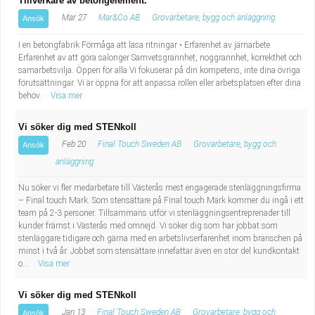
Tillverkare av betongelement.
Mar 27
Mar&Co AB
Grovarbetare, bygg och anläggning
Ansök
I en betongfabrik Förmåga att läsa ritningar • Erfarenhet av järnarbete
Erfarenhet av att göra salonger Samvetsgrannhet, noggrannhet, korrekthet och
samarbetsvilja. Öppen för alla Vi fokuserar på din kompetens, inte dina övriga
förutsättningar. Vi är öppna för att anpassa rollen eller arbetsplatsen efter dina
behov.
Visa mer
Vi söker dig med STENkoll
Feb 20
Final Touch Sweden AB
Grovarbetare, bygg och
Ansök
anläggning
Nu söker vi fler medarbetare till Västerås mest engagerade stenläggningsfirma
– Final touch Mark. Som stensättare på Final touch Mark kommer du ingå i ett
team på 2-3 personer. Tillsammans utför vi stenläggningsentreprenader till
kunder främst i Västerås med omnejd. Vi söker dig som har jobbat som
stenläggare tidigare och gärna med en arbetslivserfarenhet inom branschen på
minst i två år. Jobbet som stensättare innefattar även en stor del kundkontakt
o...
Visa mer
Vi söker dig med STENkoll
Jan 13
Final Touch Sweden AB
Grovarbetare, bygg och
Ansök