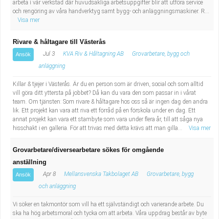
arbeta i vår verkstad där huvudsakliga arbetsuppgifter blir att utföra service
och rengöring av våra handverktyg samt bygg- och anläggningsmaskiner. R...
Visa mer
Rivare & håltagare till Västerås
Jul 3
KVA Riv & Håltagning AB
Grovarbetare, bygg och
Ansök
anläggning
Killar & tjejer i Västerås. Är du en person som är driven, social och som alltid
vill göra ditt yttersta på jobbet? Då kan du vara den som passar in i vårat
team. Om tjänsten: Som rivare & håltagare hos oss så är ingen dag den andra
lik. Ett projekt kan vara att riva ett förråd på en förskola under en dag. Ett
annat projekt kan vara ett stambyte som vara under flera år, till att såga nya
hisschakt i en galleria. För att trivas med detta krävs att man gilla...
Visa mer
Grovarbetare/diversearbetare sökes för omgående
anställning
Apr 8
Mellansvenska Takbolaget AB
Grovarbetare, bygg
Ansök
och anläggning
Vi söker en takmontör som vill ha ett självständigt och varierande arbete. Du
ska ha hög arbetsmoral och tycka om att arbeta. Våra uppdrag består av byte