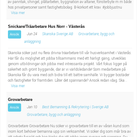
av panntak, shingel, plåtarbeten, byggnation av altaner, fönsterbyte m m både
hos privatpersoner samt fastighetsbolag. B-körkort ett krav. #jobbjustnu
Visa mer
Snickare/Träarbetare Hus Norr - Västerås
Jun 24
Skanska Sverige AB
Grovarbetare, bygg och
Ansök
anläggning
Skanska söker just nu flera drivna träarbetare till vår husverksamhet i Västerås.
Här får du möjlighet att jobba tillsammans med ett härligt gäng, utvecklas
genom utbildningar och jobba med intressanta projekt. Vårt fokus ligger på
säkerhet och grönt byggande, där är vi världsledande! Som medarbetare på
Skanska får du vara med och bidra till ett bättre samhälle. Vi bygger bostäder
och fastigheter för framtiden. Låter det spännande? Ansök redan idag. Ska...
Visa mer
Grovarbetare
Jan 10
Best Bemanning & Rekrytering i Sverige AB
Ansök
Grovarbetare, bygg och anläggning
Grovarbetare Grovarbetare Nu söker vi grovarbetare till en av våran kund som
inom kort behöver bemanna upp sin verksamhet. Vi söker dig som mår bra av