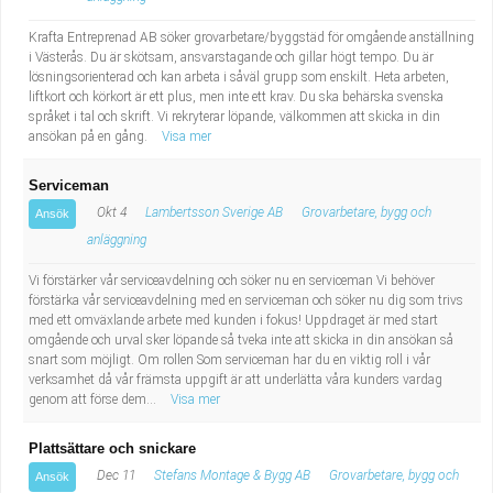
Krafta Entreprenad AB söker grovarbetare/byggstäd för omgående anställning
i Västerås. Du är skötsam, ansvarstagande och gillar högt tempo. Du är
lösningsorienterad och kan arbeta i såväl grupp som enskilt. Heta arbeten,
liftkort och körkort är ett plus, men inte ett krav. Du ska behärska svenska
språket i tal och skrift. Vi rekryterar löpande, välkommen att skicka in din
ansökan på en gång.
Visa mer
Serviceman
Okt 4
Lambertsson Sverige AB
Grovarbetare, bygg och
Ansök
anläggning
Vi förstärker vår serviceavdelning och söker nu en serviceman Vi behöver
förstärka vår serviceavdelning med en serviceman och söker nu dig som trivs
med ett omväxlande arbete med kunden i fokus! Uppdraget är med start
omgående och urval sker löpande så tveka inte att skicka in din ansökan så
snart som möjligt. Om rollen Som serviceman har du en viktig roll i vår
verksamhet då vår främsta uppgift är att underlätta våra kunders vardag
genom att förse dem...
Visa mer
Plattsättare och snickare
Dec 11
Stefans Montage & Bygg AB
Grovarbetare, bygg och
Ansök