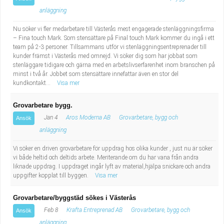
anläggning
Nu söker vi fler medarbetare till Västerås mest engagerade stenläggningsfirma
– Fina touch Mark. Som stensättare på Final touch Mark kommer du ingå i ett
team på 2-3 personer. Tillsammans utför vi stenläggningsentreprenader till
kunder främst i Västerås med omnejd. Vi söker dig som har jobbat som
stenläggare tidigare och gärna med en arbetslivserfarenhet inom branschen på
minst i två år. Jobbet som stensättare innefattar även en stor del
kundkontakt...
Visa mer
Grovarbetare bygg.
Jan 4
Aros Moderna AB
Grovarbetare, bygg och
Ansök
anläggning
Vi söker en driven grovarbetare för uppdrag hos olika kunder , just nu är söker
vi både heltid och deltids arbete. Meriterande om du har vana från andra
liknade uppdrag. I uppdraget ingår lyft av material,hjälpa snickare och andra
uppgifter kopplat till byggen.
Visa mer
Grovarbetare/byggstäd sökes i Västerås
Feb 8
Krafta Entreprenad AB
Grovarbetare, bygg och
Ansök
anläggning