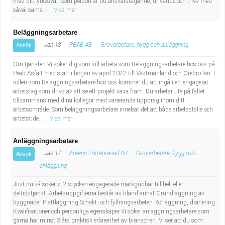
med ditt yrkesval. Som person är du ansvarstagande, drivande och trivs med
såväl sama...
Visa mer
Beläggningsarbetare
Jan 18
PEAB AB
Grovarbetare, bygg och anläggning
Ansök
Om tjänsten Vi söker dig som vill arbeta som Beläggningsarbetare hos oss på
Peab Asfalt med start i början av april 2022 till Västmanland och Örebro län. I
rollen som Beläggningsarbetare hos oss kommer du att ingå i ett engagerat
arbetslag som drivs av att se ett projekt växa fram. Du arbetar ute på fältet
tillsammans med dina kollegor med varierande uppdrag inom ditt
arbetsområde. Som beläggningsarbetare innebär det att både arbetsställe och
arbetstide...
Visa mer
Anläggningsarbetare
Jan 17
Aréens Entreprenad AB
Grovarbetare, bygg och
Ansök
anläggning
Just nu så söker vi 2 stycken engagerade markgubbar till hel- eller
deltidstjänst. Arbetsuppgifterna består av bland annat Grundläggning av
byggnader Plattläggning Schakt- och fyllningsarbeten Rörläggning, dränering
Kvalifikationer och personliga egenskaper Vi söker anläggningsarbetare som
gärna har minst 3 års praktisk erfarenhet av branschen. Vi ser att du som