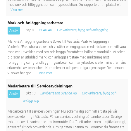
med om- och tillbyggnation och nyproduktion. Du rapporterar till platschef...
Visa mer
Mark och Anläggningsarbetare
Sep 3
PEAB AB
Grovarbetare, bygg och anläggning
Ansök
Mark- & Anläggningsarbetare Sökes till Västerås Peab Anläggning i
Västerås/Eskilstuna växer och vi söker en engagerad medarbetare som vill vara
med och utvecklas med oss och bygga framtidens hållbara samhälle. Vi söker
dig som är utbildad mark- och anläggsarbetare med inriktning mot
rörläggning och grundläggningsarbeten och har yrkesbevis eller minst fem års
erfarenhet av branschen. Kompetenser och personliga egenskaper Den person
vi söker har god ...
Visa mer
Medarbetare till Serviceavdelningen
Okt 13
Lambertsson Sverige AB
Grovarbetare, bygg och
Ansök
anläggning
Medarbetare till serviceavdelningen Nu söker vi dig som vill arbeta på vår
serviceavdelning i Västerås. På vår serviceavdelning på Lambertsson Sverige
möts du av ett varierande arbetsområde. Du får ett arbete som är självständigt,
ansvarsfullt och omväxlande. Om tjänsten I denna roll kommer du främst att