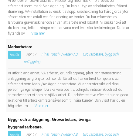
Vi behöver en Grävmaskinist. Vi söker dig med maskinförarbevis och
erfarenhet inom mark & anläggning. Du kan all typ av schaktarbeten, främst
dränering, VA-installation av enskilt avlopp, urschaktning för hårdgjorda ytor
såsom sten och asfalt och finplanering av tomter. Du har erfarenhet av
larvburna grävmaskiner och är van att arbete med rotortilt. Vi önskar oxå att
du kan läsa, tolka ritningar och har vana med tekniska beskrivningar. Du talar
flytande sv...
Visa mer
Markarbetare
Apr 17
Final Touch Sweden AB
Grovarbetare, bygg och
Ansök
anläggning
Vi utför bland annat; VA-arbeten, grundläggning, platt- och stensättning,
anläggning av grönytor och ser därför att du har en bred kompetens och
erfarenhet som Mark-/Anläggningsarbetare. Vi lägger stor vikt vid dina
personliga egenskaper. Du ska vara positiv, ödmjuk, initiativrik och att du
samarbetar ser vi som en självklarhet. Du behöver sträva efter att skapa goda
relationer till arbetskamrater såväl som till våra kunder. Och visst har du en
hög arbetsm...
Visa mer
Bygg- och anläggning. Grovarbetare, övriga
byggnadsarbetare.
Apr 17
Final Touch Sweden AB
Grovarbetare, bygg och
Ansök