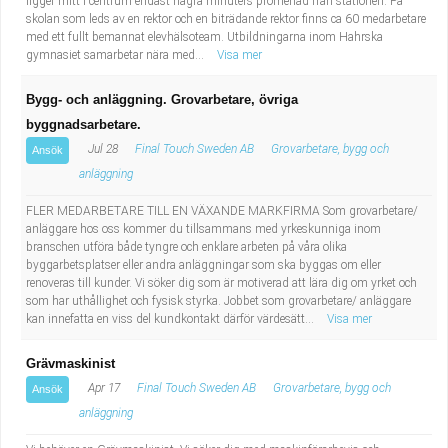
ligger mitt i centrum endast några minuters promenad från stationen. På
skolan som leds av en rektor och en biträdande rektor finns ca 60 medarbetare
med ett fullt bemannat elevhälsoteam. Utbildningarna inom Hahrska
gymnasiet samarbetar nära med...
Visa mer
Bygg- och anläggning. Grovarbetare, övriga
byggnadsarbetare.
Jul 28
Final Touch Sweden AB
Grovarbetare, bygg och
Ansök
anläggning
FLER MEDARBETARE TILL EN VÄXANDE MARKFIRMA Som grovarbetare/
anläggare hos oss kommer du tillsammans med yrkeskunniga inom
branschen utföra både tyngre och enklare arbeten på våra olika
byggarbetsplatser eller andra anläggningar som ska byggas om eller
renoveras till kunder. Vi söker dig som är motiverad att lära dig om yrket och
som har uthållighet och fysisk styrka. Jobbet som grovarbetare/ anläggare
kan innefatta en viss del kundkontakt därför värdesätt...
Visa mer
Grävmaskinist
Apr 17
Final Touch Sweden AB
Grovarbetare, bygg och
Ansök
anläggning