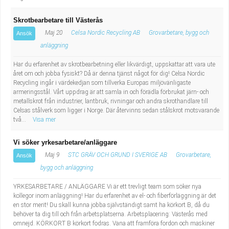
Skrotbearbetare till Västerås
Maj 20
Celsa Nordic Recycling AB
Grovarbetare, bygg och
Ansök
anläggning
Har du erfarenhet av skrotbearbetning eller likvärdigt, uppskattar att vara ute
året om och jobba fysiskt? Då är denna tjänst något för dig! Celsa Nordic
Recycling ingår i värdekedjan som tillverka Europas miljövänligaste
armeringsstål. Vårt uppdrag är att samla in och förädla förbrukat järn- och
metallskrot från industrier, lantbruk, rivningar och andra skrothandlare till
Celsas stålverk som ligger i Norge. Där återvinns sedan stålskrot motsvarande
två...
Visa mer
Vi söker yrkesarbetare/anläggare
Maj 9
STC GRÄV OCH GRUND I SVERIGE AB
Grovarbetare,
Ansök
bygg och anläggning
YRKESARBETARE / ANLÄGGARE Vi är ett trevligt team som söker nya
kollegor inom anläggning! Har du erfarenhet av el- och fiberförläggning är det
en stor merit! Du skall kunna jobba självständigt samt ha körkort B, då du
behöver ta dig till och från arbetsplatserna. Arbetsplacering: Västerås med
omnejd. KÖRKORT B körkort fodras. Vana att framföra fordon och maskiner