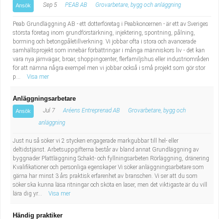
Sep 5
PEAB AB
Grovarbetare, bygg och anläggning
Ansök
Peab Grundläggning AB - ett dotterföretag i Peabkoncernen - är ett av Sveriges
största företag inom grundförstärkning, injektering, spontning, pålning,
borrning och betongpåletillverkning. Vi jobbar ofta i stora och avancerade
samhällsprojekt som innebär förbättringar i många människors liv - det kan
vara nya järnvägar, broar, shoppingcenter, flerfamiljshus eller industriområden
för att nämna några exempel men vi jobbar också i små projekt som gör stor
p...
Visa mer
Anläggningsarbetare
Jul 7
Aréens Entreprenad AB
Grovarbetare, bygg och
Ansök
anläggning
Just nu så söker vi 2 stycken engagerade markgubbar till hel- eller
deltidstjänst. Arbetsuppgifterna består av bland annat Grundläggning av
byggnader Plattläggning Schakt- och fyllningsarbeten Rörläggning, dränering
Kvalifikationer och personliga egenskaper Vi söker anläggningsarbetare som
gärna har minst 3 års praktisk erfarenhet av branschen. Vi ser att du som
söker ska kunna läsa ritningar och sköta en laser, men det viktigaste är du vill
lära dig yr...
Visa mer
Händig praktiker