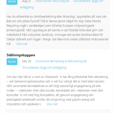
Aug 22
Celsa Nordic Recycling AB
Grovarbetare, bygg och
Ansök
Fastighetsskötare
Socialt arbete
anläggning
Informatör/Kommunikatör
Säkerhetsarbete
Har du erfarenhet av skrotbearbetning eller likvärdigt, uppskattar att vara ute
året om och jobba fysiskt? Då är denna tjänst något för dig! Celsa Nordic
Recycling ingår i värdekedjan som tillverka Europas miljövänligaste
Brevbärare
Tekniskt arbete
armeringsstål. Vårt uppdrag är att samla in och förädla förbrukat järn- och
metallskrot från industrier, lantbruk, rivningar och andra skrothandlare till
Sjuksköterska, grundutbildad
Celsas stålverk som ligger i Norge. Där återvinns sedan stålskrot motsvarande
Transport
två...
Visa mer
Kock, storhushåll
Ställningsbyggare
Mar 26
Clockwork Bemanning & Rekrytering AB
Ansök
Undersköterska, vård- o specialavd. o mottagning
Grovarbetare, bygg och anläggning
Bibliotekarie
Om oss Hej! Det är vi som är Clockwork. Vi har lång erfarenhet från rekrytering
– och bemanningsbranschen och vi vet hur viktigt det är med lokal närvaro.
Vårt varumärke kännetecknas av ett högt personligt engagemang på alla
Administrativ assistent
nivåer – i relationen med våra kunder, kandidater och i relationen med våra
konsulter. Vi vill med hög kompetens, ett genuint engagemang och
prestigelöst arbetssätt smitta vår omgivning med positiv energi och
Lärare i gymnasiet
inspiration och upplevas s...
Visa mer