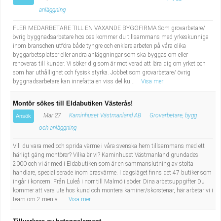
anläggning
FLER MEDARBETARE TILL EN VÄXANDE BYGGFIRMA Som grovarbetare/
övrig byggnadsarbetare hos oss kommer du tillsammans med yrkeskunniga
inom branschen utföra både tyngre och enklare arbeten på våra olika
byggarbetsplatser eller andra anläggningar som ska byggas om eller
renoveras till kunder. Vi söker dig som är motiverad att lära dig om yrket och
som har uthållighet och fysisk styrka. Jobbet som grovarbetare/ övrig
byggnadsarbetare kan innefatta en viss del ku...
Visa mer
Montör sökes till Eldabutiken Västerås!
Mar 27
Kaminhuset Västmanland AB
Grovarbetare, bygg
Ansök
och anläggning
Vill du vara med och sprida värme i våra svenska hem tillsammans med ett
härligt gäng montörer? Vilka är vi? Kaminhuset Västmanland grundades
2000 och vi är med i Eldabutiken som är en sammanslutning av stolta
handlare, specialiserade inom brasvärme. I dagsläget finns det 47 butiker som
ingår i koncern. Från Luleå i norr till Malmö i söder. Dina arbetsuppgifter Du
kommer att vara ute hos kund och montera kaminer/skorstenar, här arbetar vi i
team om 2 men a...
Visa mer