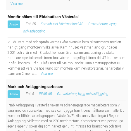
Visa mer
Montör sökes till Eldabutiken Västerås!
Feb 25
Kaminhuset Västmanland AB
Grovarbetare, bygg
Ansök
och anläggning
Vill du vara med och sprida värme i våra svenska hem tillsammans med ett
härligt gäng montörer? Vilka är vi? Kaminhuset Västmanland grundades
2001 och vi är med i Eldabutiken som är en sammanslutning av stolta
handlare, specialiserade inom brasvärme. I dagsläget finns det 47 butiker som
ingår i koncern. Från Luleå i norr till Malmö i söder. Dina arbetsuppgifter Du
kommer att vara ute hos kund och montera kaminer/skorstenar, här arbetar vi i
team om 2 men a...
Visa mer
Mark och Anläggningsarbetare
Feb 8
PEAB AB
Grovarbetare, bygg och anläggning
Ansök
Peab Anläggning i Västerås växer! Vi söker engagerade medarbetare som vill
vara med och utvecklas med oss och bygga framtidens hållbara samhälle. Du
kommer tillhöra arbetsgruppen i Västerås/Eskilstuna vilken ingår i Region
Anläggning Mellersta med ca 370 medarbetare. Kompetenser och personliga
egenskaper Vi söker dig som har ett genuint intresse för branschen och trivs