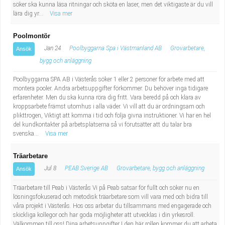
söker ska kunna läsa ritningar och sköta en laser, men det viktigaste är du vill
lära dig yr...
Visa mer
Poolmontör
Jan 24
Poolbyggarna Spa i Västmanland AB
Grovarbetare,
Ansök
bygg och anläggning
Poolbyggarna SPA AB i Västerås söker 1 eller 2 personer för arbete med att
montera pooler. Andra arbetsuppgifter förkommer. Du behöver inga tidigare
erfarenheter. Men du ska kunna röra dig fritt. Vara beredd på och klara av
kroppsarbete främst utomhus i alla väder. Vi vill att du är ordningsam och
plikttrogen, Viktigt att komma i tid och följa givna instruktioner. Vi har en hel
del kundkontakter på arbetsplatserna så vi förutsätter att du talar bra
svenska...
Visa mer
Träarbetare
Jul 8
PEAB Sverige AB
Grovarbetare, bygg och anläggning
Ansök
Träarbetare till Peab i Västerås Vi på Peab satsar för fullt och söker nu en
lösningsfokuserad och metodisk träarbetare som vill vara med och bidra till
våra projekt i Västerås. Hos oss arbetar du tillsammans med engagerade och
skickliga kollegor och har goda möjligheter att utvecklas i din yrkesroll.
Välkommen till oss! Dina arbetsuppgifter I den här rollen kommer du att arbeta