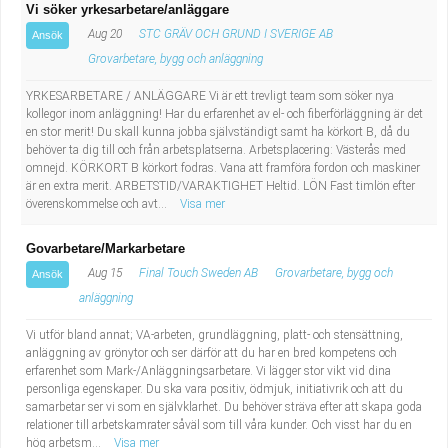
Vi söker yrkesarbetare/anläggare
Aug 20
STC GRÄV OCH GRUND I SVERIGE AB
Ansök
Grovarbetare, bygg och anläggning
YRKESARBETARE / ANLÄGGARE Vi är ett trevligt team som söker nya
kollegor inom anläggning! Har du erfarenhet av el- och fiberförläggning är det
en stor merit! Du skall kunna jobba självständigt samt ha körkort B, då du
behöver ta dig till och från arbetsplatserna. Arbetsplacering: Västerås med
omnejd. KÖRKORT B körkort fodras. Vana att framföra fordon och maskiner
är en extra merit. ARBETSTID/VARAKTIGHET Heltid. LÖN Fast timlön efter
överenskommelse och avt...
Visa mer
Govarbetare/Markarbetare
Aug 15
Final Touch Sweden AB
Grovarbetare, bygg och
Ansök
anläggning
Vi utför bland annat; VA-arbeten, grundläggning, platt- och stensättning,
anläggning av grönytor och ser därför att du har en bred kompetens och
erfarenhet som Mark-/Anläggningsarbetare. Vi lägger stor vikt vid dina
personliga egenskaper. Du ska vara positiv, ödmjuk, initiativrik och att du
samarbetar ser vi som en självklarhet. Du behöver sträva efter att skapa goda
relationer till arbetskamrater såväl som till våra kunder. Och visst har du en
hög arbetsm...
Visa mer