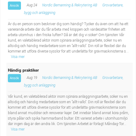
Aug 24
Nordic Bemanning & Rekrytering AB
Grovarbetare,
Ansök
bygg och anläggning
Är du en person som beskriver dig som händig? Tycker du även om att ha ett
varierande arbete där du får arbeta med kroppen och värdesätter friheten att
arbeta utomhus i den friska luften? Då är det dig vi söker! Om tjänsten Vår
kund, en väletablerad aktör inom sjönära anläggningsarbete, söker nu en
allsidig och händig medarbetare som en ”allt-i-allo”. Din roll är flexibel där du
kommer att utföra diverse sysslor för att underlätta för grävmaskinisterna s...
Visa mer
Händig praktiker
Aug 19
Nordic Bemanning & Rekrytering AB
Grovarbetare,
Ansök
bygg och anläggning
Vår kund, en väletablerad aktör inom sjönära anläggningsarbete, söker nu en
allsidig och händig medarbetare som en ”allt-i-allo”. Din roll är flexibel där du
kommer att utföra diverse sysslor för att underlätta grävmaskinisterna som
bland annat muddrar och renoverar kajer. Det innebär bland annat köra pråm,
styra pålar och spika hammarband bultar. Ett varierat arbete i utomhusmiljö
där ingen dag är den andra lik. Om tjänsten Arbetet är förlagt Måndag-Tor...
Visa mer