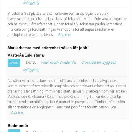
anläggning
Vi behöver 3 st plattsättare och snickare som är självgående. språk:
svenska,arabiska och engelska. krav på b-körkort. Man måste vara självgående
och ha minst 5 års erfarenhet. Öppen för alla Vi fokuserar på din kompetens,
inte dina övriga förutsättningar. Vi är öppna för att anpassa rollen eller
arbetsplatsen efter dina behov.
Visa mer
Markarbetare med erfarenhet sökes för jobb i
Västerås/Eskilstuna
Dec 30
Final Touch Sweden AB
Grovarbetare, bygg och
Ansök
anläggning
Nu söker vi markarbetare med minst 1 års erfarenhet, helst självgående,
kommunicerar på svenska eller engelska och har relevant erfarenhet (ex. Schakt,
dränering, stensättning, m.m.) Med start i januari. Vi arbetar inom Mälardalen
Västerås och Eskilstuna - Börjar med provanställning, funkar det bra så får
man tillsvidareanställning efter 6-månaders provperiod. - Timlön, månadslön
eller prestationslön Möjlighet till året runt jobb finns för rätt person. Lön...
Visa mer
Bodmontör