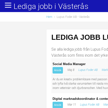
Lediga jobb i Västerås
Yrkesområden
Populära jobb
Hem
›
Lupus Foder AB - Västerås
Administration, ekonomi, juridik
Undersköterska, hemtjänst och äldreboende
Bygg och anläggning
Städare/Lokalvårdare
LEDIGA JOBB L
Chefer och verksamhetsledare
Barnskötare
Se alla lediga jobb från Lupus Fode
Data/IT
Lärare i förskola/Förskollärare
Västerås som finns inom det yrket
Social Media Manager
Försäljning, inköp, marknadsföring
Lagerarbetare
Maj 8
Lupus Foder AB
Mark
Ansök
Hantverksyrken
Bussförare/Busschaufför
Är du en kreativ problemlösare med passion f
och lyfta två starka varumärken till nästa ni
inom veterinär- och djurbranschen. Med huvud
Hotell, restaurang, storhushåll
Elevassistent
Digital marknadskoordinator & conten
Hälso- och sjukvård
Personlig assistent
Mar 11
Lupus Foder AB
Mar
Ansök