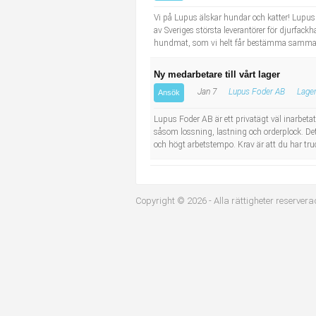
Industriell tillverkning
Behandlingsassistent/Socialpedagog
Vi på Lupus älskar hundar och katter! Lupus
av Sveriges största leverantörer för djurfac
hundmat, som vi helt får bestämma sammansä
Installation, drift, underhåll
Tandsköterska
Ny medarbetare till vårt lager
Kropps- och skönhetsvård
Budbilsförare
Jan 7
Lupus Foder AB
Lager
Ansök
Kultur, media, design
Tidningsbud/Tidningsdistributör
Lupus Foder AB är ett privatägt väl inarbetat
såsom lossning, lastning och orderplock. De
och högt arbetstempo. Krav är att du har tru
Militärt arbete
Lärare i fritidshem/Fritidspedagog
Naturbruk
Taxiförare/Taxichaufför
Copyright © 2026 - Alla rättigheter reservera
Naturvetenskapligt arbete
Läkarsekreterare/Vårdadmin/Medicinsk sekreterare
Pedagogiskt arbete
Lastbilsförare m.fl.
Sanering och renhållning
Fastighetsskötare