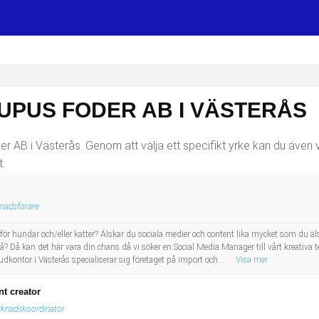
UPUS FODER AB I VÄSTERÅS
r AB i Västerås. Genom att välja ett specifikt yrke kan du även väl
.
nadsförare
ör hundar och/eller katter? Älskar du sociala medier och content lika mycket som du äls
vå? Då kan det här vara din chans då vi söker en Social Media Manager till vårt kreativ
kontor i Västerås specialiserar sig företaget på import och ...
Visa mer
t creator
knadskoordinator