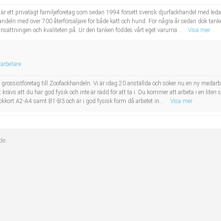
 är ett privatägt familjeföretag som sedan 1994 försett svensk djurfackhandel med led
khandeln med över 700 återförsäljare för både katt och hund. För några år sedan dök tank
ttningen och kvaliteten på. Ur den tanken föddes vårt eget varumä...
Visa mer
arbetare
 grossistföretag till Zoofackhandeln. Vi är idag 20 anställda och söker nu en ny medarbe
t krävs att du har god fysik och inte är rädd för att ta i. Du kommer att arbeta i en
ckkort A2-A4 samt B1-B3 och är i god fysisk form då arbetet in...
Visa mer
de.